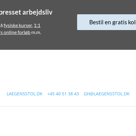
 presset arbejdsliv
Bestil en gratis ko
så
fysiske kurser
,
1:1
s online forløb
m.m.
STOL | GRETHE HARBO | CVR: 38697099 | SIMONS BAKKE 86, 7700
LAEGENSSTOL.DK
|
+45 40 51 38 43
|
GH@LAEGENSSTOL.DK