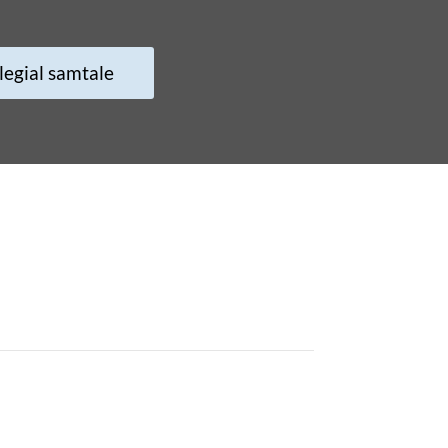
llegial samtale
 THISTED