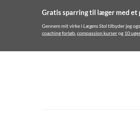
Gratis sparring til læger med et
Gennem mit virke i
Lægens Stol
tilbyder jeg og
coaching forløb
,
compassion kurser
og
10 uger
LÆGENS 