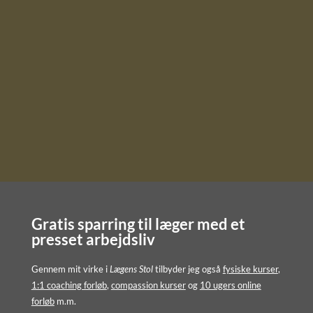
Gratis sparring til læger med et
presset arbejdsliv
Gennem mit virke i
Lægens Stol
tilbyder jeg også
fysiske kurser
,
1:1 coaching forløb
,
compassion kurser
og
10 ugers online
forløb
m.m.