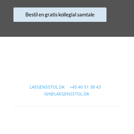
Bestil en gratis kollegial samtale
LÆGENS STOL | GRETHE HARBO | CVR: 38697099 |
SIMONS BAKKE 86, 7700 THISTED
LAEGENSSTOL.DK
|
+45 40 51 38 43
|
GH@LAEGENSSTOL.DK