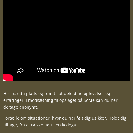
Her har du plads og rum til at dele dine oplevelser og
erfaringer. I modsætning til opslaget på SoMe kan du her
deltage anonymt.
Fortælle om situationer, hvor du har følt dig usikker. Holdt dig
tilbage, fra at række ud til en kollega.